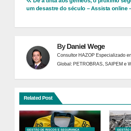
Navegação
Dê a tinta aos gêmeos, o próximo se
um desastre do século – Assista online
de
Post
By
Daniel Wege
Consultor HAZOP Especializado em
Global: PETROBRAS, SAIPEM e
Related Post
GESTÃO DE RISCOS E SEGURANÇA
GESTÃO 