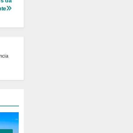
us da
nte
ncia