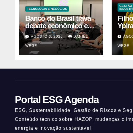
GESTÃO 
TECNOLOGIA E NEGÓCIOS
INDUSTR
Banco do Brasil trava
Filh
debate econômico e
Ypir
condiciona avanços à
anos
AGOSTO 6, 2026
DANIEL
AGOS
decisão da Fenaban |
WEGE
WEGE
Contec Brasil
Portal ESG Agenda
ESG, Sustentabilidade, Gestão de Riscos e Segu
Conteúdo técnico sobre HAZOP, mudanças climát
energia e inovação sustentável