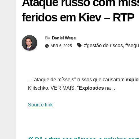
Ataque russo com míss
feridos em Kiev – RTP
By
Daniel Wege
#gestão de riscos
,
#segur
ABR 6, 2025
… ataque de mísseis" russos que causaram
expl
Klitschko. VER MAIS. "
Explosões
na …
Source link