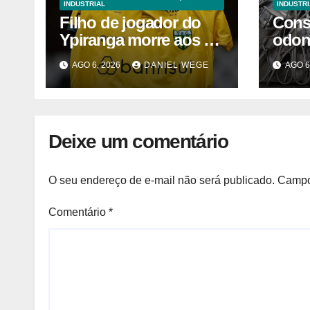
INDUSTRIAL
INDUSTRI
Filho de jogador do
Cons
Ypiranga morre aos 2
odon
anos após acidente
inter
AGO 6, 2026
DANIEL WEGE
AGO 6
Camp
2025
Deixe um comentário
O seu endereço de e-mail não será publicado.
Campo
Comentário
*