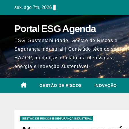
Skip
sex. ago 7th, 2026
to
content
Portal ESG Agenda
ESG, Sustentabilidade, Gestão de Riscos e
Segurança Industrial | Conteúdo técnico sobre
HAZOP, mudanças climáticas, óleo & gás,
energia e inovação sustentável
GESTÃO DE RISCOS
INOVAÇÃO
GESTÃO DE RISCOS E SEGURANÇA INDUSTRIAL