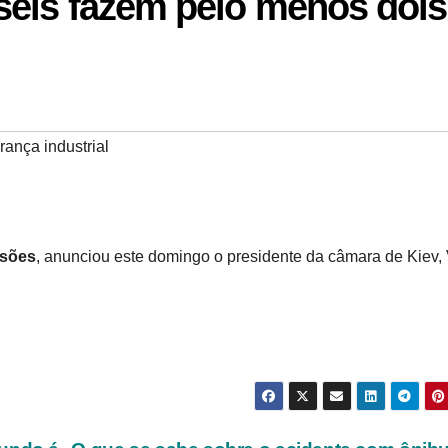
eis fazem pelo menos dois
ança industrial
osões
, anunciou este domingo o presidente da câmara de Kiev, V