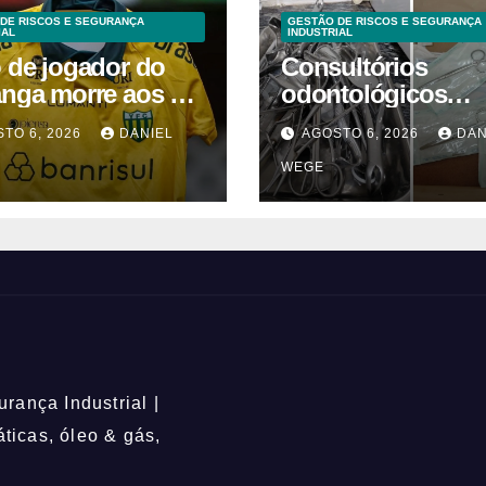
DE RISCOS E SEGURANÇA
GESTÃO DE RISCOS E SEGURANÇA
IAL
INDUSTRIAL
o de jogador do
Consultórios
anga morre aos 2
odontológicos
 após acidente
interditados em
TO 6, 2026
DANIEL
AGOSTO 6, 2026
DAN
Campinas supera
WEGE
2025
rança Industrial |
icas, óleo & gás,