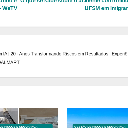
gundo é
O que se sabe sobre o acidente com ônib
 – WeTV
UFSM em Imigra
 IA | 20+ Anos Transformando Riscos em Resultados | Experiê
 WALMART
DE RISCOS E SEGURANÇA
GESTÃO DE RISCOS E SEGURANÇA