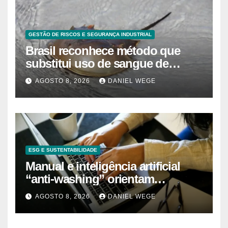
GESTÃO DE RISCOS E SEGURANÇA INDUSTRIAL
Brasil reconhece método que
substitui uso de sangue de
caranguejo-ferradura em testes
AGOSTO 8, 2026
DANIEL WEGE
farmacêuticos
ESG E SUSTENTABILIDADE
Manual e inteligência artificial
“anti-washing” orientam
empresas
AGOSTO 8, 2026
DANIEL WEGE