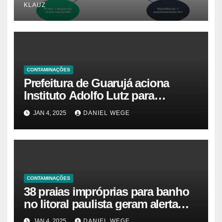
KLAUZ
CONTAMINAÇÕES
Prefeitura de Guarujá aciona
Instituto Adolfo Lutz para
identificar causas da virose em
JAN 4, 2025
DANIEL WEGE
moradores e turistas – Notícias
das Praias
CONTAMINAÇÕES
38 praias impróprias para banho
no litoral paulista geram alerta
ambiental e de saúde pública
JAN 4, 2025
DANIEL WEGE