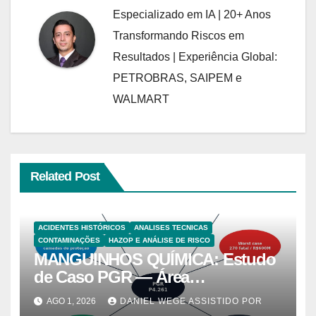
Especializado em IA | 20+ Anos
Transformando Riscos em
Resultados | Experiência Global:
PETROBRAS, SAIPEM e
WALMART
Related Post
ACIDENTES HISTÓRICOS
ANALISES TECNICAS
CONTAMINAÇÕES
HAZOP E ANÁLISE DE RISCO
MANGUINHOS QUÍMICA: Estudo
de Caso PGR — Área
Contaminada Prioridade A em
AGO 1, 2026
DANIEL WEGE ASSISTIDO POR
Campinas (CETESB P4.261)