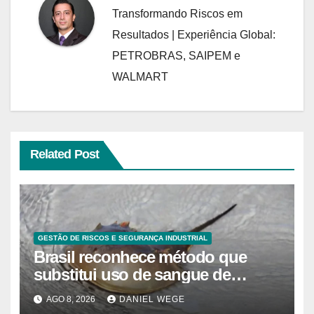
Transformando Riscos em
Resultados | Experiência Global:
PETROBRAS, SAIPEM e
WALMART
Related Post
GESTÃO DE RISCOS E SEGURANÇA INDUSTRIAL
Brasil reconhece método que
substitui uso de sangue de
caranguejo-ferradura em testes
AGO 8, 2026
DANIEL WEGE
farmacêuticos