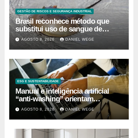
GESTÃO DE RISCOS E SEGURANÇA INDUSTRIAL
Brasil reconhece método que
substitui uso de sangue de
caranguejo-ferradura em testes
AGOSTO 8, 2026
DANIEL WEGE
farmacêuticos
ESG E SUSTENTABILIDADE
Manual e inteligência artificial
“anti-washing” orientam
empresas
AGOSTO 8, 2026
DANIEL WEGE