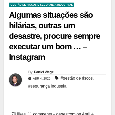
GESTÃO DE RISCOS E SEGURANÇA INDUSTRIAL
Algumas situações são
hilárias, outras um
desastre, procure sempre
executar um bom … –
Instagram
By
Daniel Wege
#gestão de riscos
,
ABR 4, 2025
#segurança industrial
79 likes, 11 comments – gegestrom on April 4,