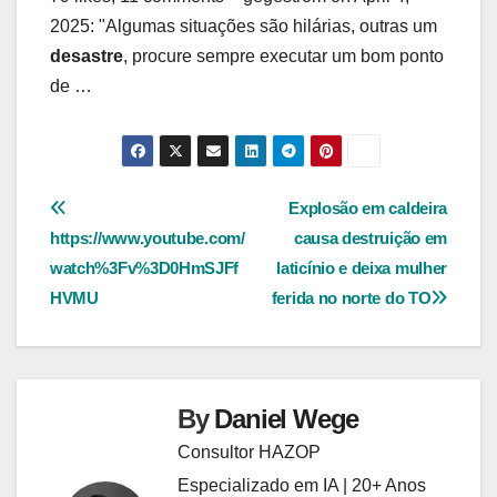
2025: "Algumas situações são hilárias, outras um
desastre
, procure sempre executar um bom ponto
de …
Navegação
Explosão em caldeira
https://www.youtube.com/
causa destruição em
de
watch%3Fv%3D0HmSJFf
laticínio e deixa mulher
Post
HVMU
ferida no norte do TO
By
Daniel Wege
Consultor HAZOP
Especializado em IA | 20+ Anos