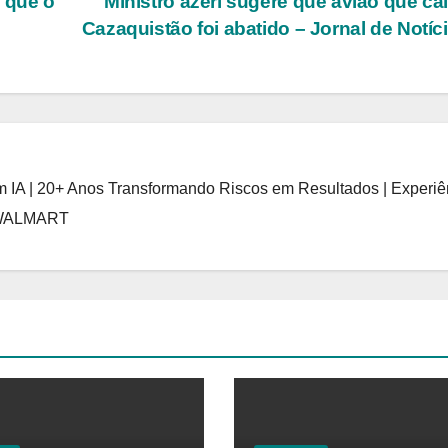
 que o
Ministro azeri sugere que avião que ca
Cazaquistão foi abatido – Jornal de Notíc
 IA | 20+ Anos Transformando Riscos em Resultados | Experiê
 WALMART