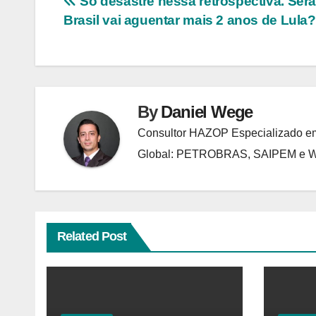
Navegação
Só desastre nessa retrospectiva. Será
Brasil vai aguentar mais 2 anos de Lula?
de
Post
By
Daniel Wege
Consultor HAZOP Especializado em
Global: PETROBRAS, SAIPEM e
Related Post