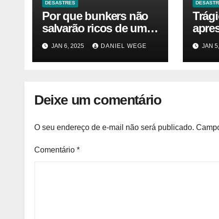
DESASTRES
DESAST
Por que bunkers não
Trág
salvarão ricos de um
apre
desastre nuclear
JAN 6, 2025
DANIEL WEGE
JAN 5
Deixe um comentário
O seu endereço de e-mail não será publicado.
Campo
Comentário
*