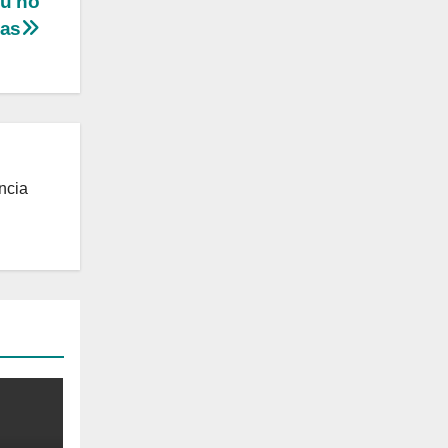
iu no
ias
ncia