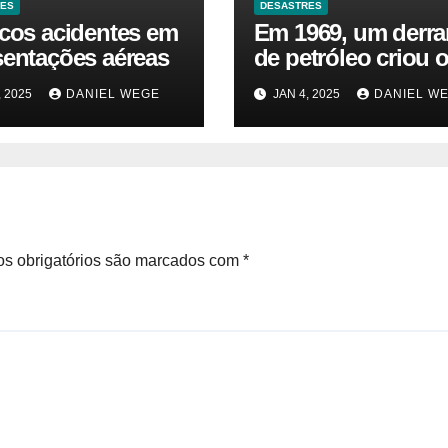
RES
DESASTRES
icos acidentes em
Em 1969, um derr
sentações aéreas
de petróleo criou o
da Terra. Agora, u
, 2025
DANIEL WEGE
JAN 4, 2025
DANIEL W
gasoduto pode rea
| Sustentabilidade
s obrigatórios são marcados com
*