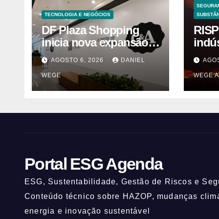
SEGURA
TECNOLOGIA E NEGÓCIOS
SUBSTÂN
DF Plaza Shopping
RISP
inicia nova expansão
indú
com a chegada de
solv
AGOSTO 6, 2026
DANIEL
AGOS
grandes marcas e
Itaq
WEGE
WEGE A
inauguração de
(UNI
espaço infantil – Dicas
da Capital
Portal ESG Agenda
ESG, Sustentabilidade, Gestão de Riscos e Segu
Conteúdo técnico sobre HAZOP, mudanças climát
energia e inovação sustentável