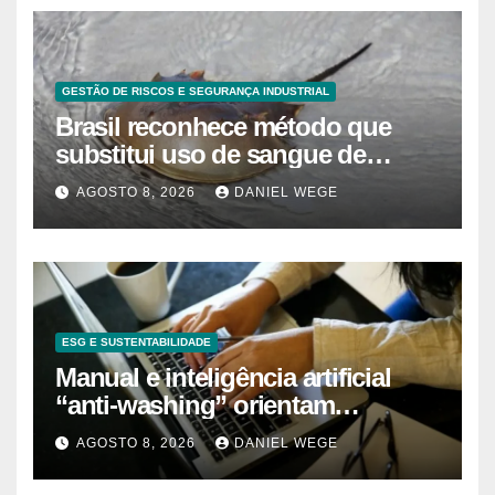
GESTÃO DE RISCOS E SEGURANÇA INDUSTRIAL
Brasil reconhece método que
substitui uso de sangue de
caranguejo-ferradura em testes
AGOSTO 8, 2026
DANIEL WEGE
farmacêuticos
ESG E SUSTENTABILIDADE
Manual e inteligência artificial
“anti-washing” orientam
empresas
AGOSTO 8, 2026
DANIEL WEGE