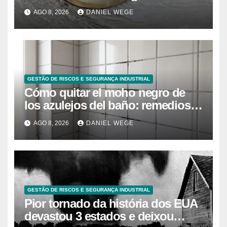
caranguejo-ferradura em testes
AGO 8, 2026
DANIEL WEGE
farmacêuticos
GESTÃO DE RISCOS E SEGURANÇA INDUSTRIAL
Cómo quitar el moho negro de
los azulejos del baño: remedios
caseros efectivos
AGO 8, 2026
DANIEL WEGE
GESTÃO DE RISCOS E SEGURANÇA INDUSTRIAL
Pior tornado da história dos EUA
devastou 3 estados e deixou