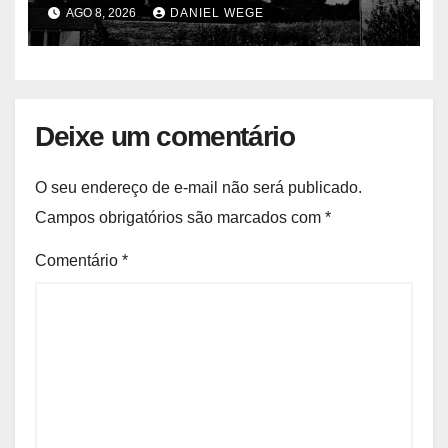
centenas de mortos
AGO 8, 2026
DANIEL WEGE
Deixe um comentário
O seu endereço de e-mail não será publicado.
Campos obrigatórios são marcados com
*
Comentário
*