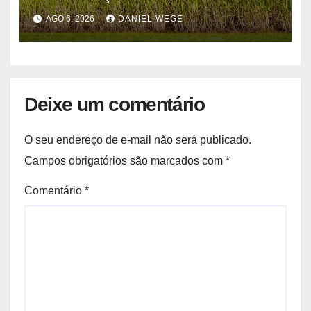
quinzenas de junho
AGO 6, 2026
DANIEL WEGE
Deixe um comentário
O seu endereço de e-mail não será publicado.
Campos obrigatórios são marcados com
*
Comentário
*