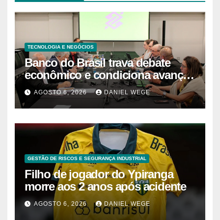
TECNOLOGIA E NEGÓCIOS
Banco do Brasil trava debate
econômico e condiciona avanços
à decisão da Fenaban | Contec
AGOSTO 6, 2026
DANIEL WEGE
Brasil
GESTÃO DE RISCOS E SEGURANÇA INDUSTRIAL
Filho de jogador do Ypiranga
morre aos 2 anos após acidente
AGOSTO 6, 2026
DANIEL WEGE