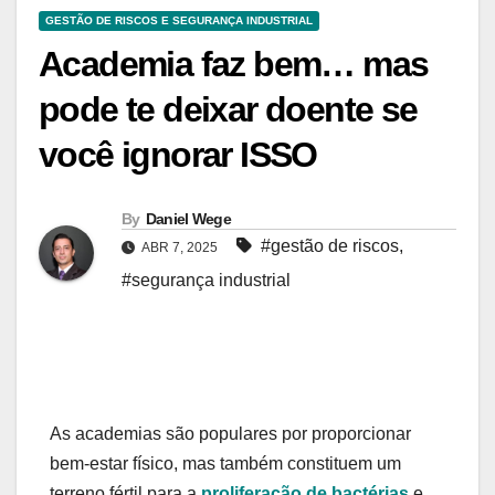
GESTÃO DE RISCOS E SEGURANÇA INDUSTRIAL
Academia faz bem… mas
pode te deixar doente se
você ignorar ISSO
By
Daniel Wege
#gestão de riscos
,
ABR 7, 2025
#segurança industrial
As academias são populares por proporcionar
bem-estar físico, mas também constituem um
terreno fértil para a
proliferação de bactérias
e