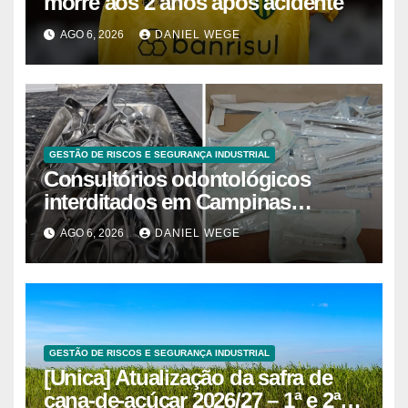
morre aos 2 anos após acidente
AGO 6, 2026
DANIEL WEGE
GESTÃO DE RISCOS E SEGURANÇA INDUSTRIAL
Consultórios odontológicos
interditados em Campinas
superam 2025
AGO 6, 2026
DANIEL WEGE
GESTÃO DE RISCOS E SEGURANÇA INDUSTRIAL
[Unica] Atualização da safra de
cana-de-açúcar 2026/27 – 1ª e 2ª