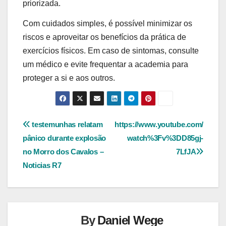
priorizada.
Com cuidados simples, é possível minimizar os
riscos e aproveitar os benefícios da prática de
exercícios físicos. Em caso de sintomas, consulte
um médico e evite frequentar a academia para
proteger a si e aos outros.
Navegação
testemunhas relatam
https://www.youtube.com/
pânico durante explosão
watch%3Fv%3DD85gj-
de
no Morro dos Cavalos –
7LfJA
Post
Noticias R7
By
Daniel Wege