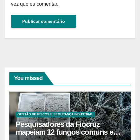
vez que eu comentar.
You missed
GESTÃO DE RISCOS E SEGURANÇA INDUSTRIAL
Pesquisadores da Fiocruz
mapeiam 12 fungos comuns em
ar-condicionado doméstico que