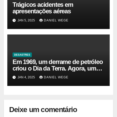
Trágicos acidentes em
apresentações aéreas
JAN 5, 2025
DANIEL WEGE
DESASTRES
Em 1969, um derrame de petróleo
criou o Dia da Terra. Agora, um
gasoduto pode reabrir |
JAN 4, 2025
DANIEL WEGE
Sustentabilidade
Deixe um comentário