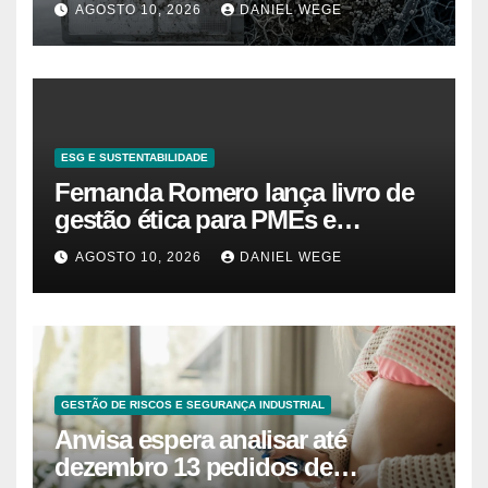
AGOSTO 10, 2026
DANIEL WEGE
agravam rinite e asma, e a
limpeza com spray não elimina 7
deles
ESG E SUSTENTABILIDADE
Fernanda Romero lança livro de
gestão ética para PMEs e
startups
AGOSTO 10, 2026
DANIEL WEGE
GESTÃO DE RISCOS E SEGURANÇA INDUSTRIAL
Anvisa espera analisar até
dezembro 13 pedidos de