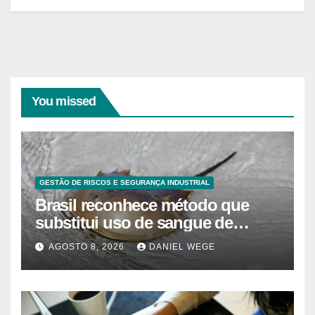
You missed
GESTÃO DE RISCOS E SEGURANÇA INDUSTRIAL
Brasil reconhece método que
substitui uso de sangue de
caranguejo-ferradura em testes
AGOSTO 8, 2026
DANIEL WEGE
farmacêuticos