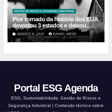
GESTÃO DE RISCOS E SEGURANÇA INDUSTRIAL
Pior tornado da história dos EUA
devastou 3 estados e deixou
centenas de mortos
AGOSTO 8, 2026
DANIEL WEGE
Portal ESG Agenda
ESG, Sustentabilidade, Gestão de Riscos e
Segurança Industrial | Conteúdo técnico sobre