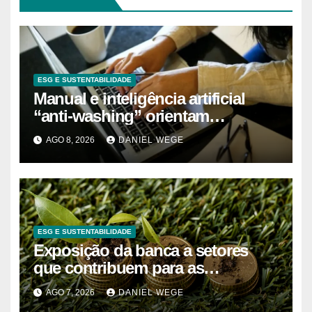
ESG E SUSTENTABILIDADE
Manual e inteligência artificial
“anti-washing” orientam
empresas
AGO 8, 2026
DANIEL WEGE
ESG E SUSTENTABILIDADE
Exposição da banca a setores
que contribuem para as
alterações climáticas mantém-se
AGO 7, 2026
DANIEL WEGE
nos 62%