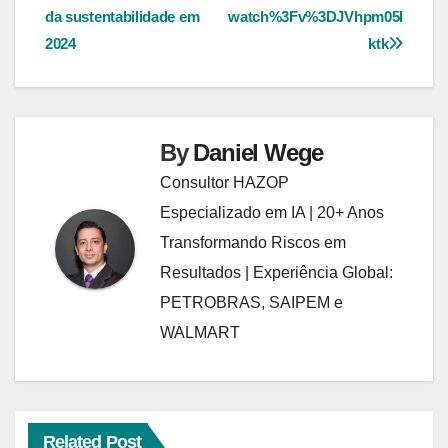
da sustentabilidade em
watch%3Fv%3DJVhpm05I
de
2024
ktk
Post
By
Daniel Wege
Consultor HAZOP
Especializado em IA | 20+ Anos
Transformando Riscos em
Resultados | Experiência Global:
PETROBRAS, SAIPEM e
WALMART
Related Post