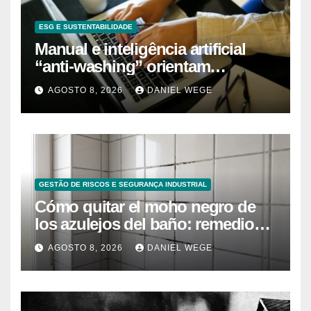
ESG E SUSTENTABILIDADE
Manual e inteligência artificial
“anti-washing” orientam
empresas
AGOSTO 8, 2026
DANIEL WEGE
GESTÃO DE RISCOS E SEGURANÇA INDUSTRIAL
Cómo quitar el moho negro de
los azulejos del baño: remedios
caseros efectivos
AGOSTO 8, 2026
DANIEL WEGE