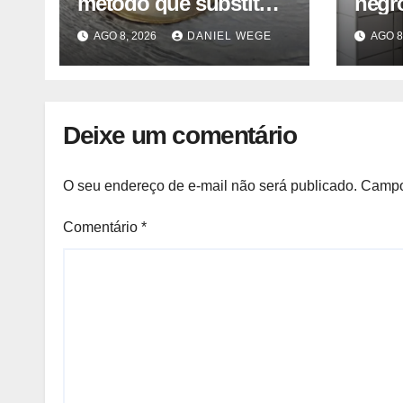
método que substitui
negro
uso de sangue de
del 
AGO 8, 2026
DANIEL WEGE
AGO 8
caranguejo-ferradura
caser
em testes
farmacêuticos
Deixe um comentário
O seu endereço de e-mail não será publicado.
Campo
Comentário
*