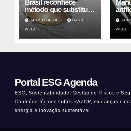
Brasil reconhece
Manua
método que substitui
artif
uso de sangue de
orie
AGOSTO 8, 2026
DANIEL
AGOS
caranguejo-ferradura
WEGE
WEGE
em testes
farmacêuticos
Portal ESG Agenda
ESG, Sustentabilidade, Gestão de Riscos e Segu
Conteúdo técnico sobre HAZOP, mudanças climát
energia e inovação sustentável