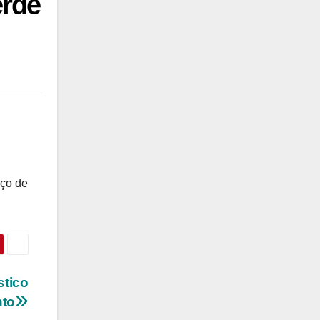
erde
rço de
stico
nto