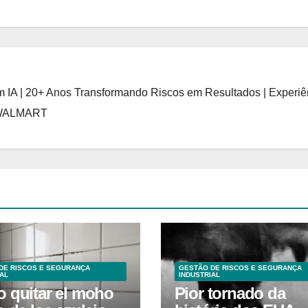
 IA | 20+ Anos Transformando Riscos em Resultados | Experiê
 WALMART
DE RISCOS E SEGURANÇA
GESTÃO DE RISCOS E SEGURANÇA
AL
INDUSTRIAL
 quitar el moho
Pior tornado da