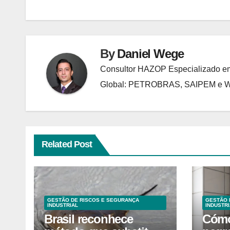
Post
By
Daniel Wege
Consultor HAZOP Especializado em
Global: PETROBRAS, SAIPEM e
Related Post
GESTÃO DE RISCOS E SEGURANÇA
GESTÃO 
INDUSTRIAL
INDUSTRI
Brasil reconhece
Cómo