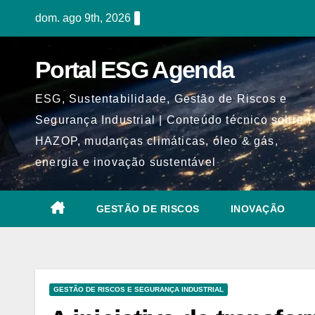
Skip
dom. ago 9th, 2026
to
content
Portal ESG Agenda
ESG, Sustentabilidade, Gestão de Riscos e
Segurança Industrial | Conteúdo técnico sobre
HAZOP, mudanças climáticas, óleo & gás,
energia e inovação sustentável
GESTÃO DE RISCOS
INOVAÇÃO
GESTÃO DE RISCOS E SEGURANÇA INDUSTRIAL