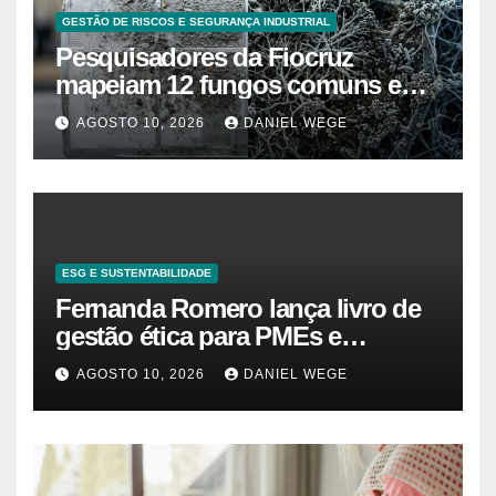
GESTÃO DE RISCOS E SEGURANÇA INDUSTRIAL
Pesquisadores da Fiocruz
mapeiam 12 fungos comuns em
ar-condicionado doméstico que
AGOSTO 10, 2026
DANIEL WEGE
agravam rinite e asma, e a
limpeza com spray não elimina 7
deles
ESG E SUSTENTABILIDADE
Fernanda Romero lança livro de
gestão ética para PMEs e
startups
AGOSTO 10, 2026
DANIEL WEGE