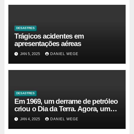
DESASTRES
Trágicos acidentes em
apresentações aéreas
JAN 5, 2025
DANIEL WEGE
DESASTRES
Em 1969, um derrame de petróleo
criou o Dia da Terra. Agora, um
gasoduto pode reabrir |
JAN 4, 2025
DANIEL WEGE
Sustentabilidade