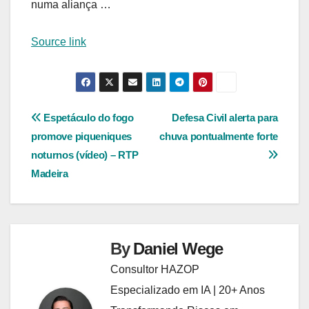
numa aliança …
Source link
Navegação
Espetáculo do fogo
Defesa Civil alerta para
promove piqueniques
chuva pontualmente forte
de
noturnos (vídeo) – RTP
Post
Madeira
By
Daniel Wege
Consultor HAZOP
Especializado em IA | 20+ Anos