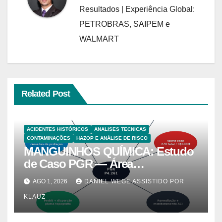
Resultados | Experiência Global:
PETROBRAS, SAIPEM e
WALMART
Related Post
ACIDENTES HISTÓRICOS
ANALISES TECNICAS
CONTAMINAÇÕES
HAZOP E ANÁLISE DE RISCO
MANGUINHOS QUÍMICA: Estudo
de Caso PGR — Área
Contaminada Prioridade A em
AGO 1, 2026
DANIEL WEGE ASSISTIDO POR
Campinas (CETESB P4.261)
KLAUZ