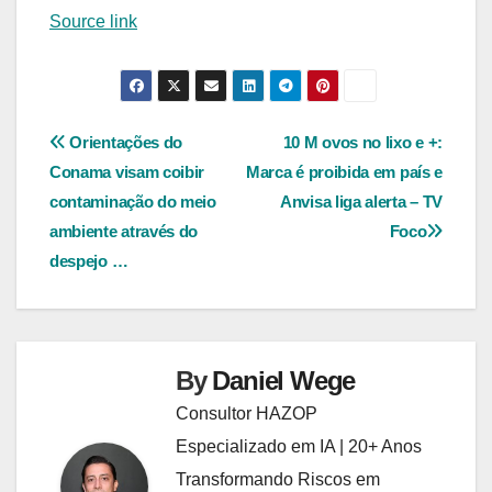
Source link
Navegação
Orientações do
10 M ovos no lixo e +:
Conama visam coibir
Marca é proibida em país e
de
contaminação do meio
Anvisa liga alerta – TV
Post
ambiente através do
Foco
despejo …
By
Daniel Wege
Consultor HAZOP
Especializado em IA | 20+ Anos
Transformando Riscos em