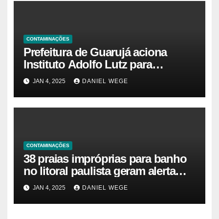
CONTAMINAÇÕES
Prefeitura de Guarujá aciona
Instituto Adolfo Lutz para
identificar causas da virose em
JAN 4, 2025
DANIEL WEGE
moradores e turistas – Notícias
das Praias
CONTAMINAÇÕES
38 praias impróprias para banho
no litoral paulista geram alerta
ambiental e de saúde pública
JAN 4, 2025
DANIEL WEGE