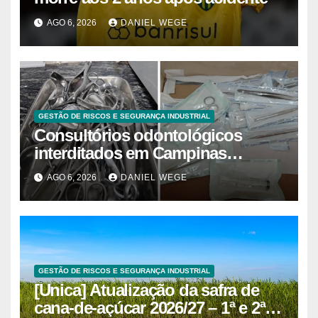
AGO 6, 2026
DANIEL WEGE
GESTÃO DE RISCOS E SEGURANÇA INDUSTRIAL
Consultórios odontológicos
interditados em Campinas
superam 2025
AGO 6, 2026
DANIEL WEGE
GESTÃO DE RISCOS E SEGURANÇA INDUSTRIAL
[Unica] Atualização da safra de
cana-de-açúcar 2026/27 – 1ª e 2ª