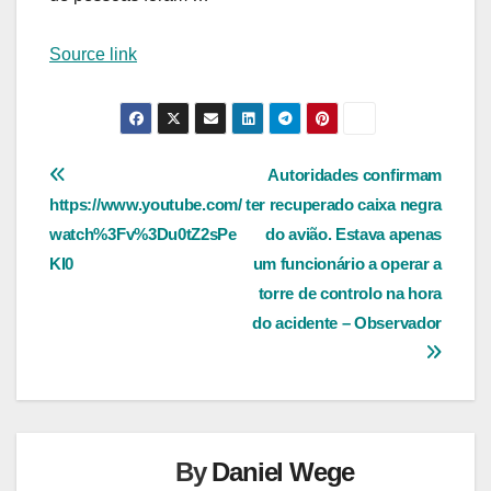
Source link
Navegação
Autoridades confirmam
https://www.youtube.com/
ter recuperado caixa negra
de
watch%3Fv%3Du0tZ2sPe
do avião. Estava apenas
Post
KI0
um funcionário a operar a
torre de controlo na hora
do acidente – Observador
By
Daniel Wege