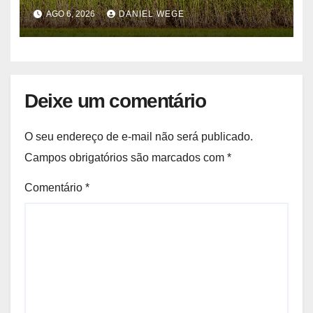
quinzenas de junho
AGO 6, 2026
DANIEL WEGE
Deixe um comentário
O seu endereço de e-mail não será publicado.
Campos obrigatórios são marcados com
*
Comentário
*