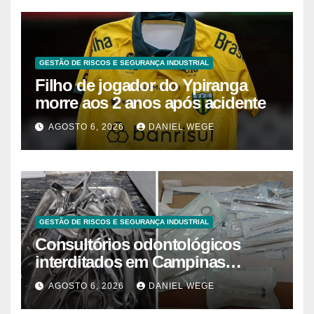
GESTÃO DE RISCOS E SEGURANÇA INDUSTRIAL
Filho de jogador do Ypiranga
morre aos 2 anos após acidente
AGOSTO 6, 2026
DANIEL WEGE
GESTÃO DE RISCOS E SEGURANÇA INDUSTRIAL
Consultórios odontológicos
interditados em Campinas
superam 2025
AGOSTO 6, 2026
DANIEL WEGE