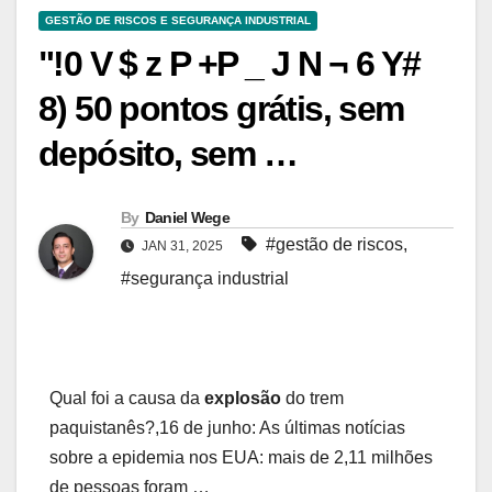
GESTÃO DE RISCOS E SEGURANÇA INDUSTRIAL
"!0 V $ z P +P _ J N ¬ 6 Y#
8) 50 pontos grátis, sem
depósito, sem …
By
Daniel Wege
#gestão de riscos
,
JAN 31, 2025
#segurança industrial
Qual foi a causa da
explosão
do trem
paquistanês?,16 de junho: As últimas notícias
sobre a epidemia nos EUA: mais de 2,11 milhões
de pessoas foram …