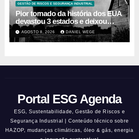
GESTÃO DE RISCOS E SEGURANÇA INDUSTRIAL
Pior tornado da história dos EUA
devastou 3 estados e deixou
centenas de mortos
AGOSTO 8, 2026
DANIEL WEGE
Portal ESG Agenda
ESG, Sustentabilidade, Gestão de Riscos e
Segurança Industrial | Conteúdo técnico sobre
HAZOP, mudanças climáticas, óleo & gás, energia