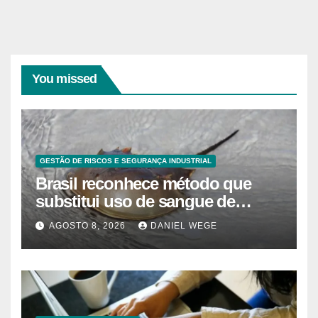
You missed
GESTÃO DE RISCOS E SEGURANÇA INDUSTRIAL
Brasil reconhece método que
substitui uso de sangue de
caranguejo-ferradura em testes
AGOSTO 8, 2026
DANIEL WEGE
farmacêuticos