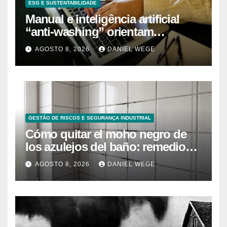
ESG E SUSTENTABILIDADE
Manual e inteligência artificial
“anti-washing” orientam
empresas
AGOSTO 8, 2026
DANIEL WEGE
GESTÃO DE RISCOS E SEGURANÇA INDUSTRIAL
Cómo quitar el moho negro de
los azulejos del baño: remedios
caseros efectivos
AGOSTO 8, 2026
DANIEL WEGE