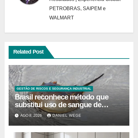
PETROBRAS, SAIPEM e
WALMART
Related Post
GESTÃO DE RISCOS E SEGURANÇA INDUSTRIAL
Brasil reconhece método que
substitui uso de sangue de
caranguejo-ferradura em testes
AGO 8, 2026
DANIEL WEGE
farmacêuticos