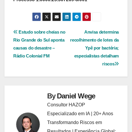
Navegação
Estudo sobre cheias no
Anvisa determina
Rio Grande do Sul aponta
recolhimento de lotes da
de
causas do desastre –
Ypê por bactéria;
Post
Rádio Colonial FM
especialistas detalham
riscos
By
Daniel Wege
Consultor HAZOP
Especializado em IA | 20+ Anos
Transformando Riscos em
Resultados | Experiência Global: