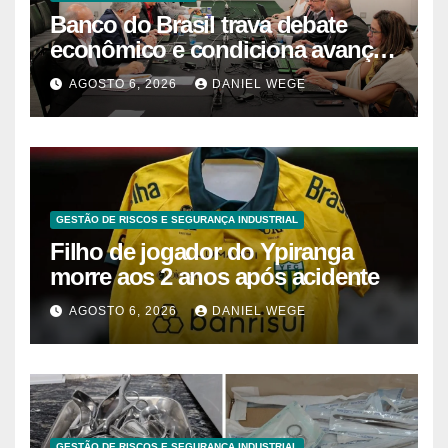
Banco do Brasil trava debate
econômico e condiciona avanços
à decisão da Fenaban | Contec
AGOSTO 6, 2026
DANIEL WEGE
Brasil
GESTÃO DE RISCOS E SEGURANÇA INDUSTRIAL
Filho de jogador do Ypiranga
morre aos 2 anos após acidente
AGOSTO 6, 2026
DANIEL WEGE
GESTÃO DE RISCOS E SEGURANÇA INDUSTRIAL