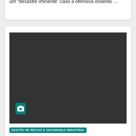
um “desastre iminente” caso a ofensiva israelita …
GESTÃO DE RISCOS E SEGURANÇA INDUSTRIAL