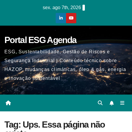
Skip
sex. ago 7th, 2026
to
content
Portal ESG Agenda
ESG, Sustentabilidade, Gestão de Riscos e
Segurança Industrial | Conteúdo técnico sobre
HAZOP, mudanças climáticas, óleo & gás, energia
e inovação sustentável
Tag:
Ups. Essa página não