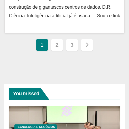
construção de gigantescos centros de dados. D.R..
Ciência. Inteligência artificial já é usada … Source link
Paginação
1
2
3
de
posts
You missed
TECNOLOGIA E NEGÓCIOS