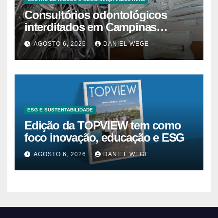
Consultórios odontológicos
interditados em Campinas
superam 2025
AGOSTO 6, 2026
DANIEL WEGE
ESG E SUSTENTABILIDADE
Edição da TOPVIEW tem como
foco inovação, educação e ESG
AGOSTO 6, 2026
DANIEL WEGE