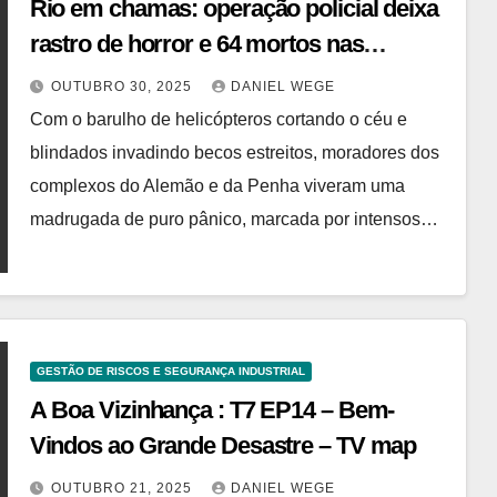
Rio em chamas: operação policial deixa
rastro de horror e 64 mortos nas
comunidades do Alemão e da Penha |
OUTUBRO 30, 2025
DANIEL WEGE
Studio Notícias
Com o barulho de helicópteros cortando o céu e
blindados invadindo becos estreitos, moradores dos
complexos do Alemão e da Penha viveram uma
madrugada de puro pânico, marcada por intensos…
GESTÃO DE RISCOS E SEGURANÇA INDUSTRIAL
A Boa Vizinhança : T7 EP14 – Bem-
Vindos ao Grande Desastre – TV map
OUTUBRO 21, 2025
DANIEL WEGE