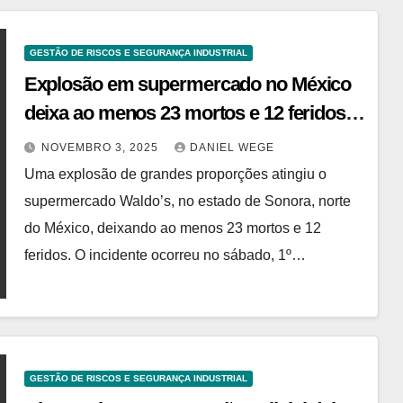
GESTÃO DE RISCOS E SEGURANÇA INDUSTRIAL
Explosão em supermercado no México
deixa ao menos 23 mortos e 12 feridos |
Studio Notícias
NOVEMBRO 3, 2025
DANIEL WEGE
Uma explosão de grandes proporções atingiu o
supermercado Waldo’s, no estado de Sonora, norte
do México, deixando ao menos 23 mortos e 12
feridos. O incidente ocorreu no sábado, 1º…
GESTÃO DE RISCOS E SEGURANÇA INDUSTRIAL