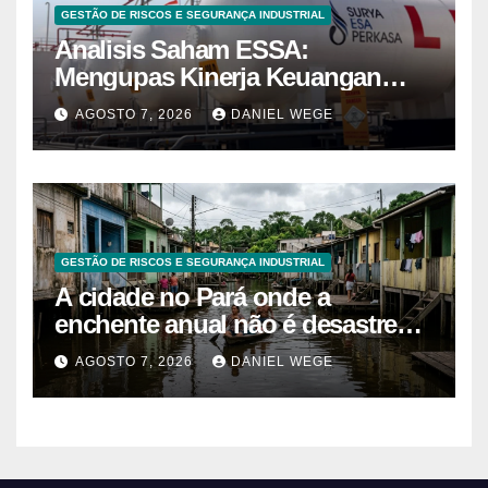
GESTÃO DE RISCOS E SEGURANÇA INDUSTRIAL
Analisis Saham ESSA:
Mengupas Kinerja Keuangan
ESSA Semester I 2026
AGOSTO 7, 2026
DANIEL WEGE
GESTÃO DE RISCOS E SEGURANÇA INDUSTRIAL
A cidade no Pará onde a
enchente anual não é desastre
mas calendário, as casas são
AGOSTO 7, 2026
DANIEL WEGE
projetadas com o primeiro andar
descartável, o comércio sobe as
prateleiras 1,5 metro toda vez que
o rio avisa, e o pedreiro que
constrói nessa lógica há 40 anos