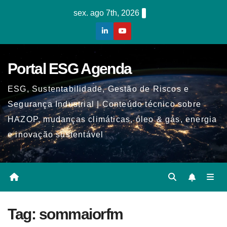
Skip
sex. ago 7th, 2026
to
content
Portal ESG Agenda
ESG, Sustentabilidade, Gestão de Riscos e
Segurança Industrial | Conteúdo técnico sobre
HAZOP, mudanças climáticas, óleo & gás, energia
e inovação sustentável
Tag:
sommaiorfm