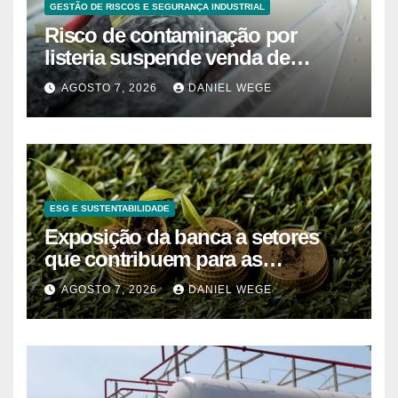
GESTÃO DE RISCOS E SEGURANÇA INDUSTRIAL
Risco de contaminação por
listeria suspende venda de
mirtilos em fábricas da América
AGOSTO 7, 2026
DANIEL WEGE
do Norte – Mix Vale
ESG E SUSTENTABILIDADE
Exposição da banca a setores
que contribuem para as
alterações climáticas mantém-se
AGOSTO 7, 2026
DANIEL WEGE
nos 62%