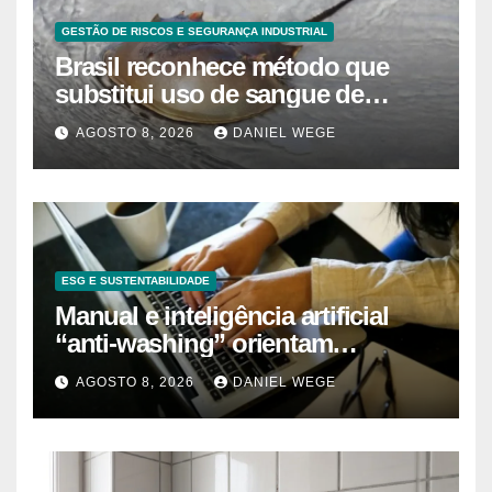
GESTÃO DE RISCOS E SEGURANÇA INDUSTRIAL
Brasil reconhece método que
substitui uso de sangue de
caranguejo-ferradura em testes
AGOSTO 8, 2026
DANIEL WEGE
farmacêuticos
ESG E SUSTENTABILIDADE
Manual e inteligência artificial
“anti-washing” orientam
empresas
AGOSTO 8, 2026
DANIEL WEGE