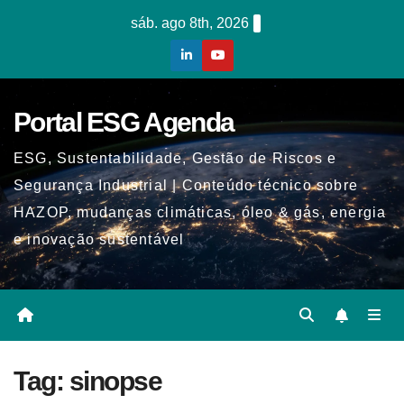
Skip
sáb. ago 8th, 2026
to
content
Portal ESG Agenda
ESG, Sustentabilidade, Gestão de Riscos e
Segurança Industrial | Conteúdo técnico sobre
HAZOP, mudanças climáticas, óleo & gás, energia
e inovação sustentável
Tag:
sinopse