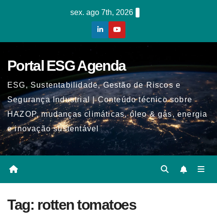
Skip
sex. ago 7th, 2026
to
content
Portal ESG Agenda
ESG, Sustentabilidade, Gestão de Riscos e
Segurança Industrial | Conteúdo técnico sobre
HAZOP, mudanças climáticas, óleo & gás, energia
e inovação sustentável
Tag:
rotten tomatoes