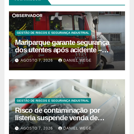
GESTÃO DE RISCOS E SEGURANÇA INDUSTRIAL
Mariparque garante segurança
dos utentes após acidente –
Observador
AGOSTO 7, 2026
DANIEL WEGE
GESTÃO DE RISCOS E SEGURANÇA INDUSTRIAL
Risco de contaminação por
listeria suspende venda de
mirtilos em fábricas da América
AGOSTO 7, 2026
DANIEL WEGE
do Norte – Mix Vale