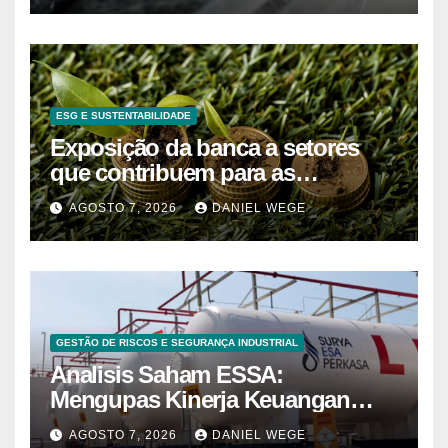
ESG E SUSTENTABILIDADE
Exposição da banca a setores
que contribuem para as
alterações climáticas mantém-se
AGOSTO 7, 2026
DANIEL WEGE
nos 62%
GESTÃO DE RISCOS E SEGURANÇA INDUSTRIAL
Analisis Saham ESSA:
Mengupas Kinerja Keuangan
ESSA Semester I 2026
AGOSTO 7, 2026
DANIEL WEGE