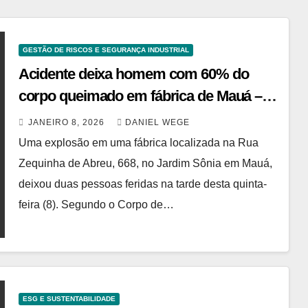
GESTÃO DE RISCOS E SEGURANÇA INDUSTRIAL
Acidente deixa homem com 60% do
corpo queimado em fábrica de Mauá –
08/01/2026
JANEIRO 8, 2026
DANIEL WEGE
Uma explosão em uma fábrica localizada na Rua
Zequinha de Abreu, 668, no Jardim Sônia em Mauá,
deixou duas pessoas feridas na tarde desta quinta-
feira (8). Segundo o Corpo de…
ESG E SUSTENTABILIDADE