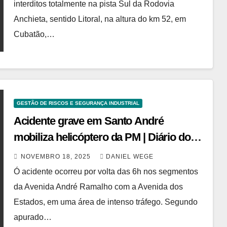
interditos totalmente na pista Sul da Rodovia
Anchieta, sentido Litoral, na altura do km 52, em
Cubatão,…
GESTÃO DE RISCOS E SEGURANÇA INDUSTRIAL
Acidente grave em Santo André
mobiliza helicóptero da PM | Diário do
Grande ABC
NOVEMBRO 18, 2025
DANIEL WEGE
Ó acidente ocorreu por volta das 6h nos segmentos
da Avenida André Ramalho com a Avenida dos
Estados, em uma área de intenso tráfego. Segundo
apurado…