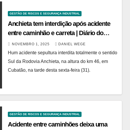
GESTÃO DE RISCOS E SEGURANÇA INDUSTRIAL
Anchieta tem interdição após acidente
entre caminhão e carreta | Diário do
Grande ABC
NOVEMBRO 1, 2025
DANIEL WEGE
Hum acidente sepultura interdita totalmente o sentido
Sul da Rodovia Anchieta, na altura do km 46, em
Cubatão, na tarde desta sexta-feira (31).
GESTÃO DE RISCOS E SEGURANÇA INDUSTRIAL
Acidente entre caminhões deixa uma