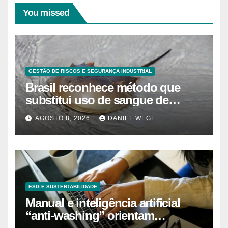
You missed
GESTÃO DE RISCOS E SEGURANÇA INDUSTRIAL
Brasil reconhece método que
substitui uso de sangue de
caranguejo-ferradura em testes
AGOSTO 8, 2026
DANIEL WEGE
farmacêuticos
ESG E SUSTENTABILIDADE
Manual e inteligência artificial
“anti-washing” orientam