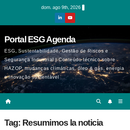
Skip
dom. ago 9th, 2026
to
content
Portal ESG Agenda
ESG, Sustentabilidade, Gestão de Riscos e
Segurança Industrial | Conteúdo técnico sobre
HAZOP, mudanças climáticas, óleo & gás, energia
e inovação sustentável
Tag:
Resumimos la noticia