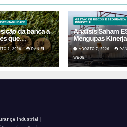
GESTÃO DE RISCOS E SEGURANÇA
USTENTABILIDADE
INDUSTRIAL
sição da banca a
Analisis Saham E
res que
Mengupas Kinerja
ribuem para as
Keuangan ESSA
TO 7, 2026
DANIEL
AGOSTO 7, 2026
DAN
ações climáticas
Semester I 2026
WEGE
ém-se nos 62%
rança Industrial |