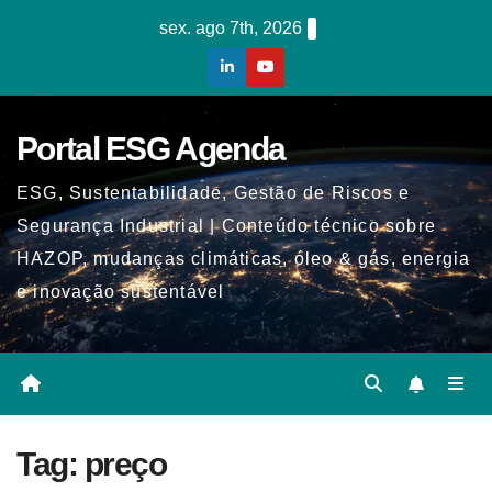
Skip
sex. ago 7th, 2026
to
content
Portal ESG Agenda
ESG, Sustentabilidade, Gestão de Riscos e
Segurança Industrial | Conteúdo técnico sobre
HAZOP, mudanças climáticas, óleo & gás, energia
e inovação sustentável
Tag:
preço