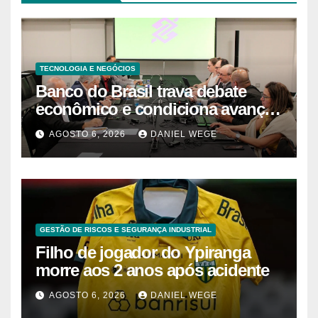
TECNOLOGIA E NEGÓCIOS
Banco do Brasil trava debate
econômico e condiciona avanços
à decisão da Fenaban | Contec
AGOSTO 6, 2026
DANIEL WEGE
Brasil
GESTÃO DE RISCOS E SEGURANÇA INDUSTRIAL
Filho de jogador do Ypiranga
morre aos 2 anos após acidente
AGOSTO 6, 2026
DANIEL WEGE