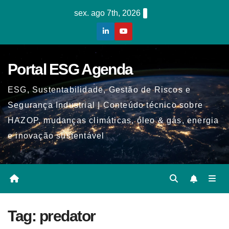
Skip
sex. ago 7th, 2026
to
content
Portal ESG Agenda
ESG, Sustentabilidade, Gestão de Riscos e
Segurança Industrial | Conteúdo técnico sobre
HAZOP, mudanças climáticas, óleo & gás, energia
e inovação sustentável
Tag:
predator