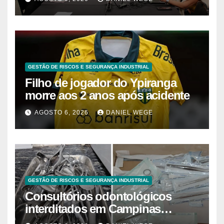
Brasil
GESTÃO DE RISCOS E SEGURANÇA INDUSTRIAL
Filho de jogador do Ypiranga
morre aos 2 anos após acidente
AGOSTO 6, 2026
DANIEL WEGE
GESTÃO DE RISCOS E SEGURANÇA INDUSTRIAL
Consultórios odontológicos
interditados em Campinas
superam 2025