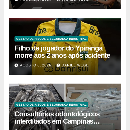
Brasil
GESTÃO DE RISCOS E SEGURANÇA INDUSTRIAL
Filho de jogador do Ypiranga
morre aos 2 anos após acidente
AGOSTO 6, 2026
DANIEL WEGE
GESTÃO DE RISCOS E SEGURANÇA INDUSTRIAL
Consultórios odontológicos
interditados em Campinas
superam 2025