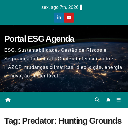
Skip
sex. ago 7th, 2026
to
content
Portal ESG Agenda
ESG, Sustentabilidade, Gestão de Riscos e
Segurança Industrial | Conteúdo técnico sobre
HAZOP, mudanças climáticas, óleo & gás, energia
e inovação sustentável
Tag:
Predator: Hunting Grounds