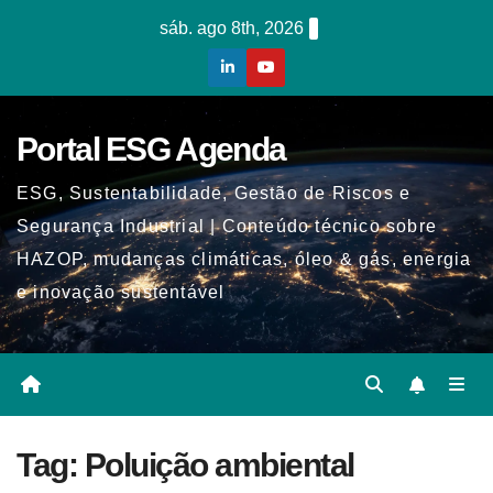
Skip
sáb. ago 8th, 2026
to
content
Portal ESG Agenda
ESG, Sustentabilidade, Gestão de Riscos e
Segurança Industrial | Conteúdo técnico sobre
HAZOP, mudanças climáticas, óleo & gás, energia
e inovação sustentável
Tag:
Poluição ambiental