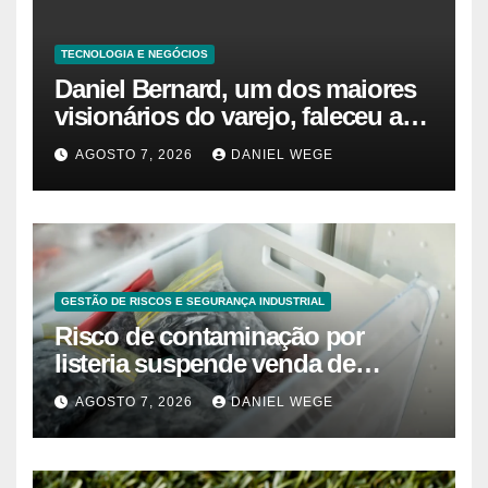
TECNOLOGIA E NEGÓCIOS
Daniel Bernard, um dos maiores
visionários do varejo, faleceu aos
80 anos – Sincovaga Notícias
AGOSTO 7, 2026
DANIEL WEGE
GESTÃO DE RISCOS E SEGURANÇA INDUSTRIAL
Risco de contaminação por
listeria suspende venda de
mirtilos em fábricas da América
AGOSTO 7, 2026
DANIEL WEGE
do Norte – Mix Vale