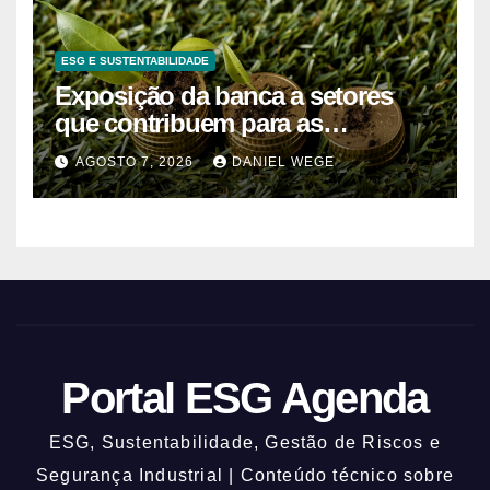
ESG E SUSTENTABILIDADE
Exposição da banca a setores
que contribuem para as
alterações climáticas mantém-se
AGOSTO 7, 2026
DANIEL WEGE
nos 62%
Portal ESG Agenda
ESG, Sustentabilidade, Gestão de Riscos e
Segurança Industrial | Conteúdo técnico sobre