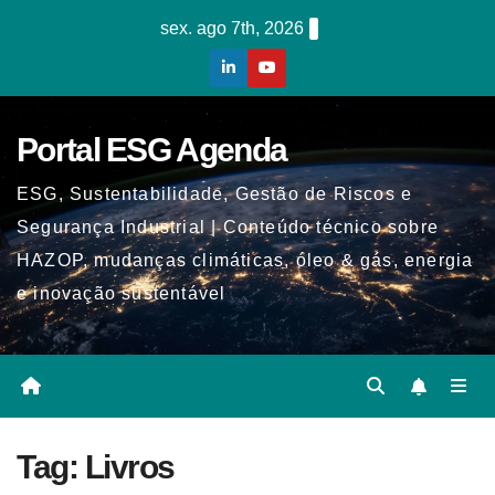
Skip
sex. ago 7th, 2026
to
content
Portal ESG Agenda
ESG, Sustentabilidade, Gestão de Riscos e
Segurança Industrial | Conteúdo técnico sobre
HAZOP, mudanças climáticas, óleo & gás, energia
e inovação sustentável
Tag:
Livros