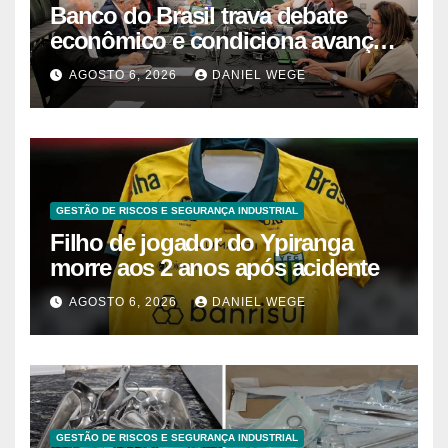
Banco do Brasil trava debate
econômico e condiciona avanços
à decisão da Fenaban | Contec
AGOSTO 6, 2026
DANIEL WEGE
Brasil
GESTÃO DE RISCOS E SEGURANÇA INDUSTRIAL
Filho de jogador do Ypiranga
morre aos 2 anos após acidente
AGOSTO 6, 2026
DANIEL WEGE
GESTÃO DE RISCOS E SEGURANÇA INDUSTRIAL