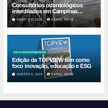
Consultórios odontológicos
interditados em Campinas
superam 2025
AGOSTO 6, 2026
DANIEL WEGE
ESG E SUSTENTABILIDADE
Edição da TOPVIEW tem como
foco inovação, educação e ESG
AGOSTO 6, 2026
DANIEL WEGE