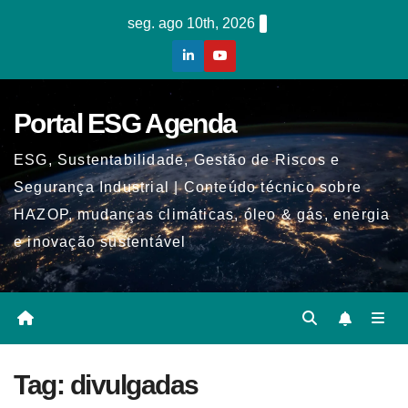
Skip
seg. ago 10th, 2026
to
content
Portal ESG Agenda
ESG, Sustentabilidade, Gestão de Riscos e
Segurança Industrial | Conteúdo técnico sobre
HAZOP, mudanças climáticas, óleo & gás, energia
e inovação sustentável
Tag:
divulgadas