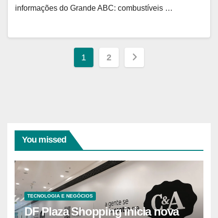
informações do Grande ABC: combustíveis …
Paginação
1
2
de
posts
You missed
TECNOLOGIA E NEGÓCIOS
DF Plaza Shopping inicia nova