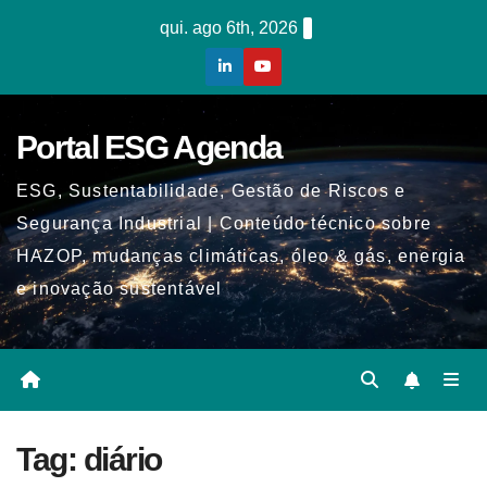
Skip
qui. ago 6th, 2026
to
content
Portal ESG Agenda
ESG, Sustentabilidade, Gestão de Riscos e
Segurança Industrial | Conteúdo técnico sobre
HAZOP, mudanças climáticas, óleo & gás, energia
e inovação sustentável
Tag:
diário