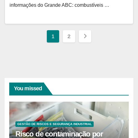
informações do Grande ABC: combustíveis …
Paginação
1
2
de
posts
You missed
GESTÃO DE RISCOS E SEGURANÇA INDUSTRIAL
Risco de contaminação por