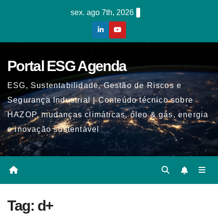
Skip
sex. ago 7th, 2026
to
content
Portal ESG Agenda
ESG, Sustentabilidade, Gestão de Riscos e
Segurança Industrial | Conteúdo técnico sobre
HAZOP, mudanças climáticas, óleo & gás, energia
e inovação sustentável
Tag:
d+