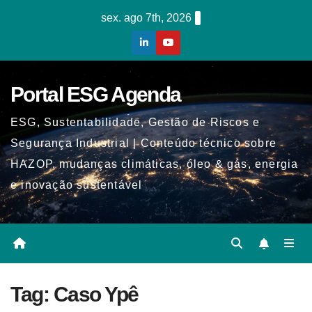
Skip
sex. ago 7th, 2026
to
content
Portal ESG Agenda
ESG, Sustentabilidade, Gestão de Riscos e
Segurança Industrial | Conteúdo técnico sobre
HAZOP, mudanças climáticas, óleo & gás, energia
e inovação sustentável
Tag:
Caso Ypê