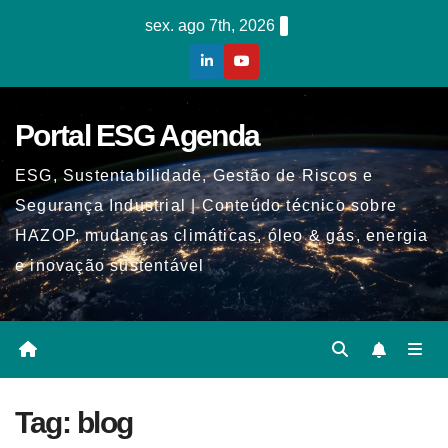
Skip
sex. ago 7th, 2026
to
content
Portal ESG Agenda
ESG, Sustentabilidade, Gestão de Riscos e
Segurança Industrial | Conteúdo técnico sobre
HAZOP, mudanças climáticas, óleo & gás, energia
e inovação sustentável
Tag:
blog