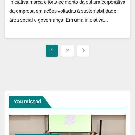
Iniciativa marca o fortalecimento da cultura corporativa
da empresa em ações voltadas à sustentabilidade,
área social e governança. Em uma iniciativa…
Paginação
1
2
de
posts
You missed