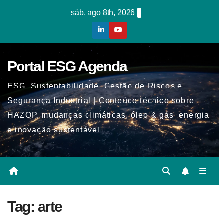
Skip
sáb. ago 8th, 2026
to
content
Portal ESG Agenda
ESG, Sustentabilidade, Gestão de Riscos e
Segurança Industrial | Conteúdo técnico sobre
HAZOP, mudanças climáticas, óleo & gás, energia
e inovação sustentável
Tag:
arte