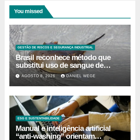
You missed
GESTÃO DE RISCOS E SEGURANÇA INDUSTRIAL
Brasil reconhece método que
substitui uso de sangue de
caranguejo-ferradura em testes
AGOSTO 8, 2026
DANIEL WEGE
farmacêuticos
ESG E SUSTENTABILIDADE
Manual e inteligência artificial
“anti-washing” orientam