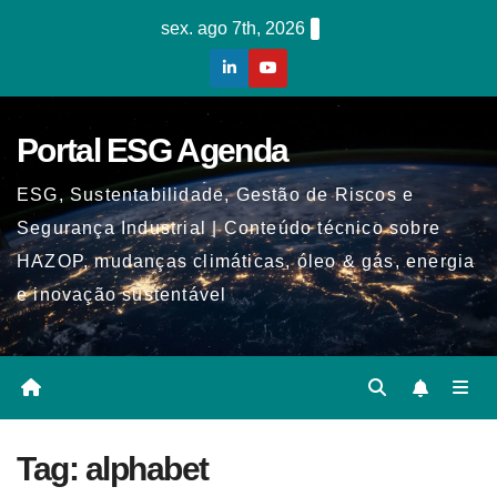
Skip
sex. ago 7th, 2026
to
content
Portal ESG Agenda
ESG, Sustentabilidade, Gestão de Riscos e
Segurança Industrial | Conteúdo técnico sobre
HAZOP, mudanças climáticas, óleo & gás, energia
e inovação sustentável
Tag:
alphabet