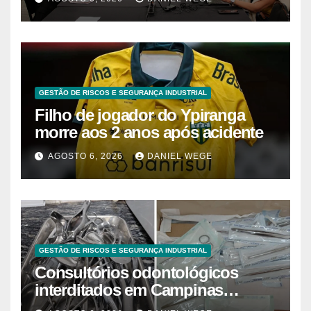
Brasil
GESTÃO DE RISCOS E SEGURANÇA INDUSTRIAL
Filho de jogador do Ypiranga
morre aos 2 anos após acidente
AGOSTO 6, 2026
DANIEL WEGE
GESTÃO DE RISCOS E SEGURANÇA INDUSTRIAL
Consultórios odontológicos
interditados em Campinas
superam 2025