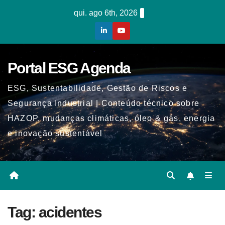
Skip
qui. ago 6th, 2026
to
content
Portal ESG Agenda
ESG, Sustentabilidade, Gestão de Riscos e
Segurança Industrial | Conteúdo técnico sobre
HAZOP, mudanças climáticas, óleo & gás, energia
e inovação sustentável
Tag:
acidentes