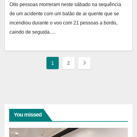
Oito pessoas morreram neste sábado na sequência
de um acidente com um balão de ar quente que se
incendiou durante o voo com 21 pessoas a bordo,
caindo de seguida.…
Paginação
1
2
de
posts
You missed