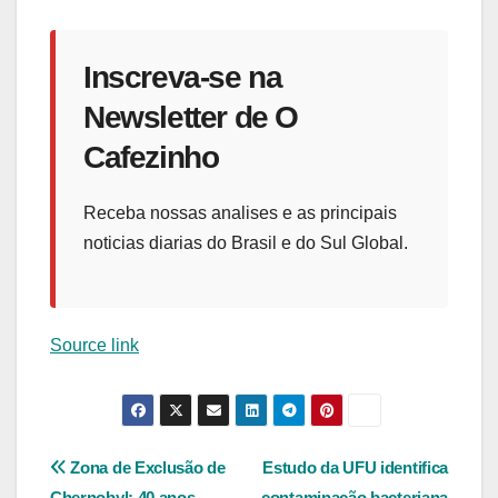
Inscreva-se na
Newsletter de O
Cafezinho
Receba nossas analises e as principais
noticias diarias do Brasil e do Sul Global.
Source link
Navegação
Zona de Exclusão de
Estudo da UFU identifica
Chernobyl: 40 anos
contaminação bacteriana