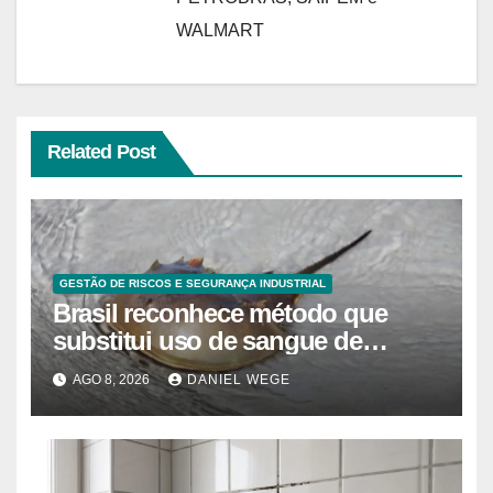
WALMART
Related Post
GESTÃO DE RISCOS E SEGURANÇA INDUSTRIAL
Brasil reconhece método que
substitui uso de sangue de
caranguejo-ferradura em testes
AGO 8, 2026
DANIEL WEGE
farmacêuticos