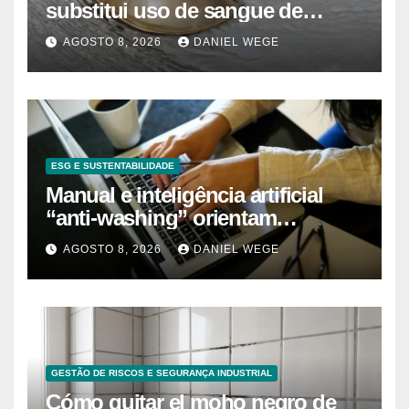
substitui uso de sangue de
caranguejo-ferradura em testes
AGOSTO 8, 2026
DANIEL WEGE
farmacêuticos
ESG E SUSTENTABILIDADE
Manual e inteligência artificial
“anti-washing” orientam
empresas
AGOSTO 8, 2026
DANIEL WEGE
GESTÃO DE RISCOS E SEGURANÇA INDUSTRIAL
Cómo quitar el moho negro de