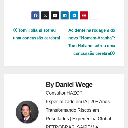
Navegação
Tom Holland sofreu
Acidente na rodagem do
uma concussão cerebral
novo “Homem-Aranha”:
de
Tom Holland sofreu uma
Post
concussão cerebral
By
Daniel Wege
Consultor HAZOP
Especializado em IA | 20+ Anos
Transformando Riscos em
Resultados | Experiência Global:
PETROBRAS, SAIPEM e