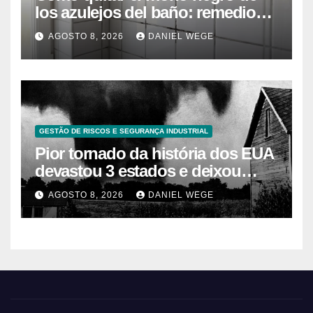
los azulejos del baño: remedios
caseros efectivos
AGOSTO 8, 2026
DANIEL WEGE
GESTÃO DE RISCOS E SEGURANÇA INDUSTRIAL
Pior tornado da história dos EUA
devastou 3 estados e deixou
centenas de mortos
AGOSTO 8, 2026
DANIEL WEGE