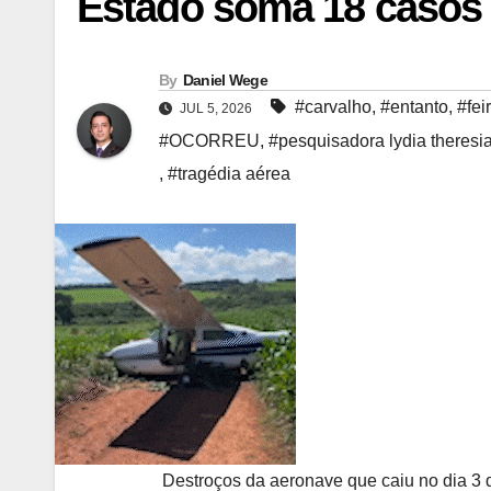
Estado soma 18 casos
By
Daniel Wege
#carvalho
,
#entanto
,
#fei
JUL 5, 2026
#OCORREU
,
#pesquisadora lydia theresi
,
#tragédia aérea
Destroços da aeronave que caiu no dia 3 