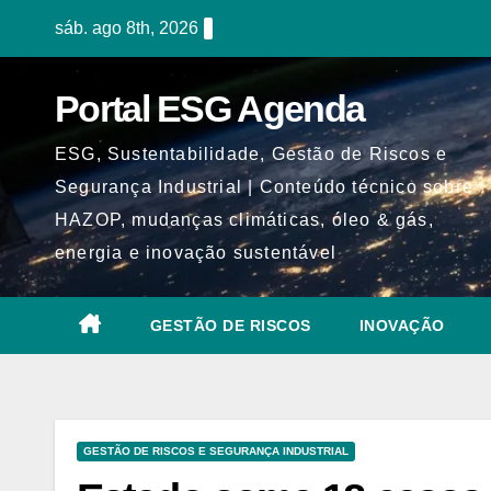
Skip
sáb. ago 8th, 2026
to
content
Portal ESG Agenda
ESG, Sustentabilidade, Gestão de Riscos e
Segurança Industrial | Conteúdo técnico sobre
HAZOP, mudanças climáticas, óleo & gás,
energia e inovação sustentável
GESTÃO DE RISCOS
INOVAÇÃO
GESTÃO DE RISCOS E SEGURANÇA INDUSTRIAL