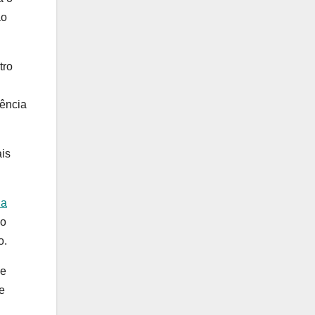
ao
tro
tência
is
da
co
o.
ue
e