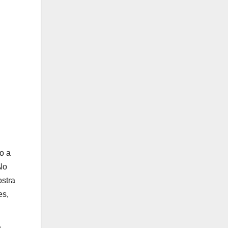
o a
No
ostra
es,