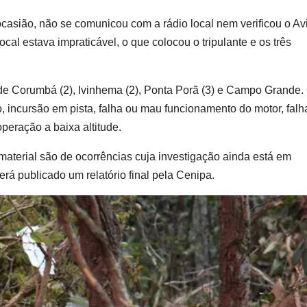
a ocasião, não se comunicou com a rádio local nem verificou o Av
cal estava impraticável, o que colocou o tripulante e os três
de Corumbá (2), Ivinhema (2), Ponta Porã (3) e Campo Grande.
o, incursão em pista, falha ou mau funcionamento do motor, falh
eração a baixa altitude.
material são de ocorrências cuja investigação ainda está em
rá publicado um relatório final pela Cenipa.