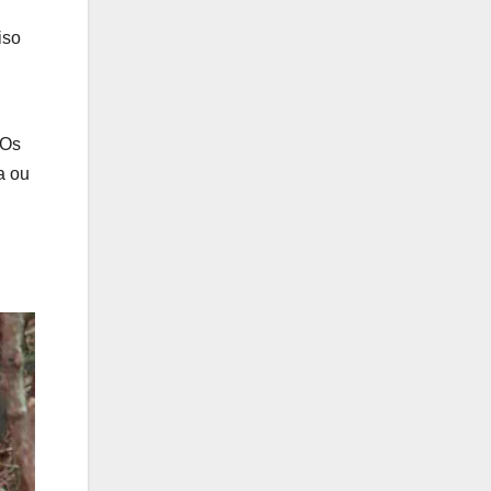
iso
 Os
a ou