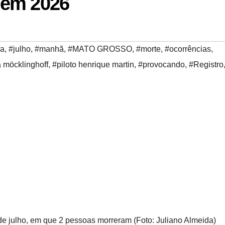
 em 2026
ra
,
#julho
,
#manhã
,
#MATO GROSSO
,
#morte
,
#ocorrências
,
a möcklinghoff
,
#piloto henrique martin
,
#provocando
,
#Registro
de julho, em que 2 pessoas morreram (Foto: Juliano Almeida)