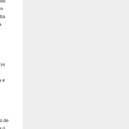
dos
em
dia
a
 Em
a e
so de
a o