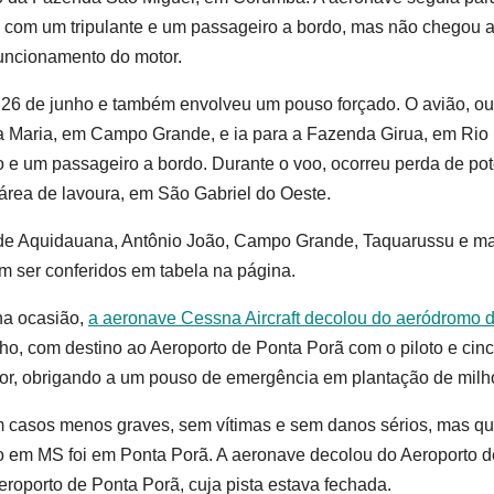
com um tripulante e um passageiro a bordo, mas não chegou 
funcionamento do motor.
e 26 de junho e também envolveu um pouso forçado. O avião, ou
ta Maria, em Campo Grande, e ia para a Fazenda Girua, em Rio
o e um passageiro a bordo. Durante o voo, ocorreu perda de po
rea de lavoura, em São Gabriel do Oeste.
 de Aquidauana, Antônio João, Campo Grande, Taquarussu e ma
 ser conferidos em tabela na página.
na ocasião,
a aeronave Cessna Aircraft decolou do aeródromo 
ho, com destino ao Aeroporto de Ponta Porã com o piloto e cin
or, obrigando a um pouso de emergência em plantação de milh
m casos menos graves, sem vítimas e sem danos sérios, mas q
no em MS foi em Ponta Porã. A aeronave decolou do Aeroporto d
roporto de Ponta Porã, cuja pista estava fechada.