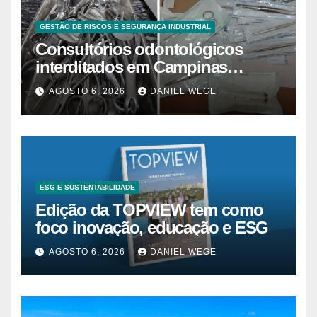
GESTÃO DE RISCOS E SEGURANÇA INDUSTRIAL
Consultórios odontológicos
interditados em Campinas
superam 2025
AGOSTO 6, 2026
DANIEL WEGE
ESG E SUSTENTABILIDADE
Edição da TOPVIEW tem como
foco inovação, educação e ESG
AGOSTO 6, 2026
DANIEL WEGE