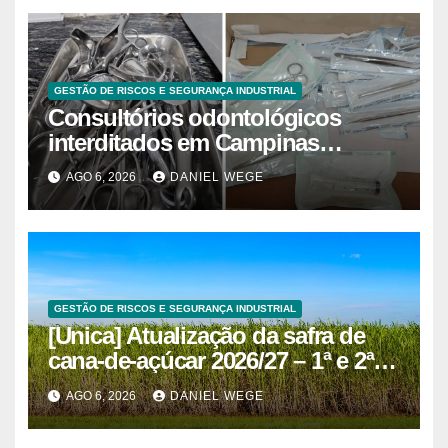
GESTÃO DE RISCOS E SEGURANÇA INDUSTRIAL
Consultórios odontológicos
interditados em Campinas
superam 2025
AGO 6, 2026
DANIEL WEGE
GESTÃO DE RISCOS E SEGURANÇA INDUSTRIAL
[Unica] Atualização da safra de
cana-de-açúcar 2026/27 – 1ª e 2ª
quinzenas de junho
AGO 6, 2026
DANIEL WEGE