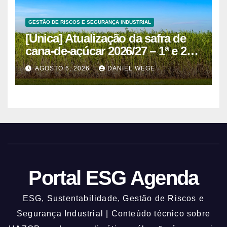
GESTÃO DE RISCOS E SEGURANÇA INDUSTRIAL
[Unica] Atualização da safra de
cana-de-açúcar 2026/27 – 1ª e 2ª
quinzenas de junho
AGOSTO 6, 2026
DANIEL WEGE
Portal ESG Agenda
ESG, Sustentabilidade, Gestão de Riscos e
Segurança Industrial | Conteúdo técnico sobre