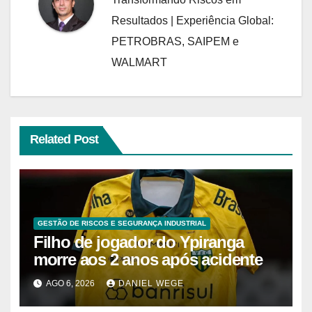
Resultados | Experiência Global:
PETROBRAS, SAIPEM e
WALMART
Related Post
GESTÃO DE RISCOS E SEGURANÇA INDUSTRIAL
Filho de jogador do Ypiranga
morre aos 2 anos após acidente
AGO 6, 2026
DANIEL WEGE