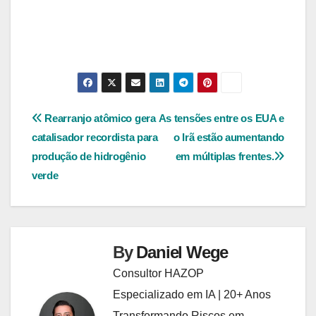
Navegação
Rearranjo atômico gera
As tensões entre os EUA e
catalisador recordista para
o Irã estão aumentando
de
produção de hidrogênio
em múltiplas frentes.
Post
verde
By
Daniel Wege
Consultor HAZOP
Especializado em IA | 20+ Anos
Transformando Riscos em