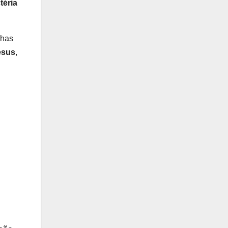
téria
nhas
esus
,