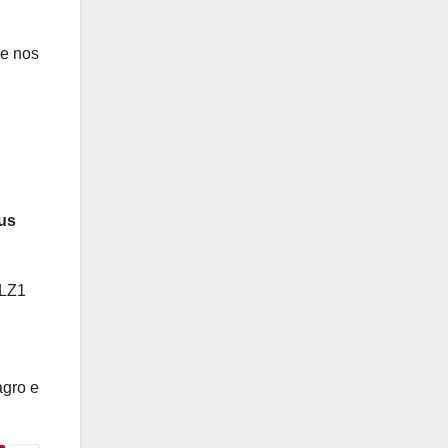
 e nos
us
 LZ1
agro e