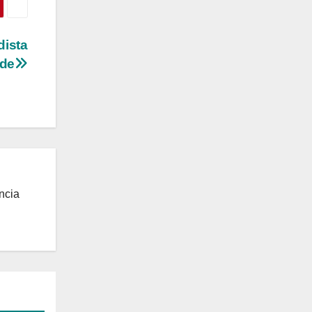
dista
rde
ncia