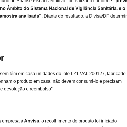
do de Análise Fiscal Definitivo, foi realizado conforme
“prev
 Âmbito do Sistema Nacional de Vigilância Sanitária, e o
 amostra analisada”.
Diante do resultado, a Divisa/DF determi
r
m sem têm em casa unidades do lote LZ1 VAL 200127, fabricado
tenham o produto em casa, não devem consumi-lo e precisam
re devolução e reembolso”.
a empresa à
Anvisa
, o recolhimento do produto foi iniciado