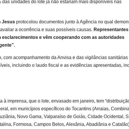
 das unidades do lote já não estariam mais disponíveis nas
 Jesus
protocolou documentos junto à Agência no qual demons
 avaliar a ocorrência e suas possíveis causas.
Representantes
m esclarecimentos e vêm cooperando com as autoridades
gente”.
, com acompanhamento da Anvisa e das vigilâncias sanitárias
veis, incluindo o laudo fiscal e as evidências apresentadas, i
a à imprensa, que o lote, envasado em janeiro, tem “distribuiçã
ederal, em municípios específicos do Tocantins (Arraias, Combin
Luziânia, Novo Gama, Valparaíso de Goiás, Cidade Ocidental, 
stalina, Formosa, Campos Belos, Alexânia, Abadiânia e Catalão