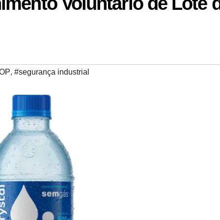
imento Voluntário de Lote 
OP
,
#segurança industrial