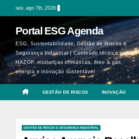
Skip
sex. ago 7th, 2026
to
content
Portal ESG Agenda
ESG, Sustentabilidade, Gestão de Riscos e
Segurança Industrial | Conteúdo técnico sobre
HAZOP, mudanças climáticas, óleo & gás,
energia e inovação sustentável
GESTÃO DE RISCOS
INOVAÇÃO
GESTÃO DE RISCOS E SEGURANÇA INDUSTRIAL