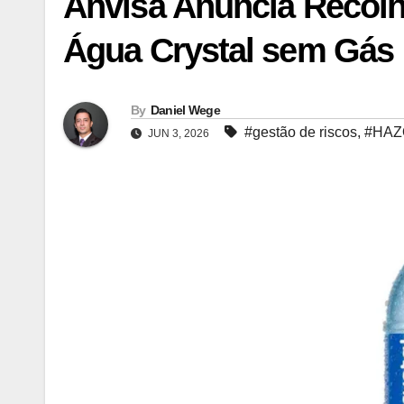
Anvisa Anuncia Recolh
Água Crystal sem Gás
By
Daniel Wege
#gestão de riscos
,
#HAZ
JUN 3, 2026