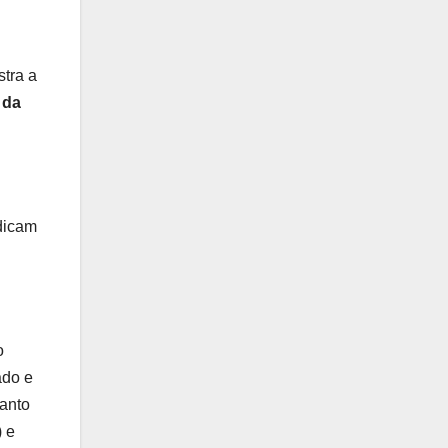
tra a
 da
ndicam
o
ado e
Santo
) e